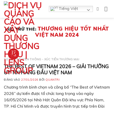
Bỏ
Tiếng Việt
qua
nội
dung
THƯƠNG HIỆU TỐT NHẤT
LƯU TRỮ THẺ:
VIỆT NAM 2024
27
Th1
SỰ KIỆN TRUYỀN THÔNG - XÚC TIẾN THƯƠNG MẠI
THE BEST OF VIETNAM 2026 – GIẢI THƯỞNG
UY TÍN HÀNG ĐẦU VIỆT NAM
ĐĂNG VÀO
27/01/2026
BỞI
QUANTRI
Chương trình bình chọn và công bố “The Best of Vietnam
2026” dự kiến được tổ chức long trọng vào ngày
16/05/2026 tại Nhà Hát Quân Đội khu vực Phía Nam,
TP. Hồ Chí Minh và được truyền hình trực tiếp trên Đài
truyền hình Tp.Hồ Chí Minh. Thương hiệu là yếu tố tác