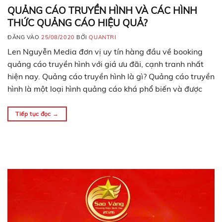
QUẢNG CÁO TRUYỀN HÌNH VÀ CÁC HÌNH
THỨC QUẢNG CÁO HIỆU QUẢ?
ĐĂNG VÀO
25/08/2020
BỞI
QUANTRI
Len Nguyễn Media đơn vị uy tín hàng đầu về booking
quảng cáo truyền hình với giá ưu đãi, cạnh tranh nhất
hiện nay. Quảng cáo truyền hình là gì? Quảng cáo truyền
hình là một loại hình quảng cáo khá phổ biến và được
nhiều doanh nghiệp ưa chuộng nhất hiện nay.Là kênh
quảng…
Tiếp tục đọc
→