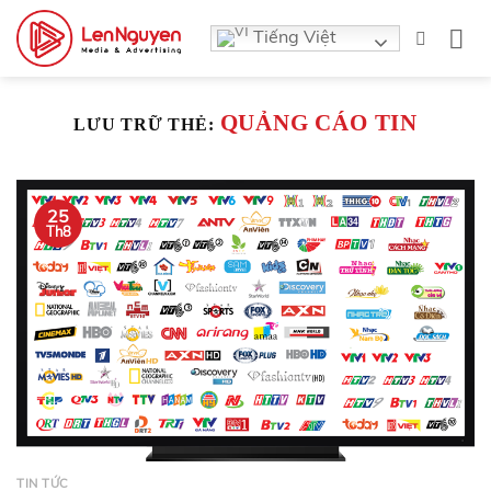
Bỏ
Tiếng Việt
qua
nội
dung
QUẢNG CÁO TIN
LƯU TRỮ THẺ:
25
Th8
TIN TỨC