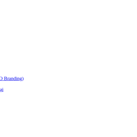
O Branding)
ại