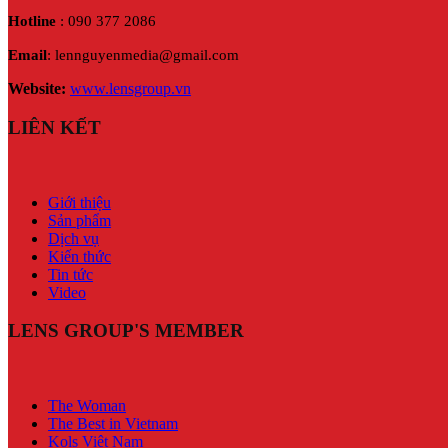
Hotline
: 090 377 2086
Email
: lennguyenmedia@gmail.com
Website:
www.lensgroup.vn
LIÊN KẾT
Giới thiệu
Sản phẩm
Dịch vụ
Kiến thức
Tin tức
Video
LENS GROUP'S MEMBER
The Woman
The Best in Vietnam
Kols Việt Nam