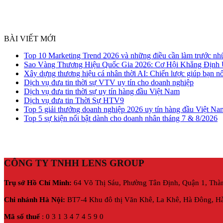
BÀI VIẾT MỚI
Top 10 Marketing Trend 2026 và những điều cần làm trước nh
Sao Vàng Thương Hiệu Quốc Gia 2026: Cơ Hội Khẳng Định
Xây dựng thương hiệu cá nhân thời AI: Chiến lược giúp bạn nổ
Dịch vụ đưa tin thời sự VTV uy tín cho doanh nghiệp
Dịch vụ đưa tin thời sự uy tín hàng đầu Việt Nam
Dịch vụ đưa tin Thời Sự HTV9
Top 5 giải thưởng doanh nghiệp 2026 uy tín hàng đầu Việt Na
Top 5 sự kiện nổi bật dành cho doanh nhân tháng 7 & 8/2026
CÔNG TY TNHH LENS GROUP
Trụ sở Hồ Chí Minh:
64 Võ Thị Sáu, Phường Tân Định, Quận 1, Thà
Chi nhánh Hà Nội:
BT7-4 Khu đô thị Văn Khê, La Khê, Hà Đông, Hà
Mã số thuế
: 0 3 1 3 4 7 4 5 9 0