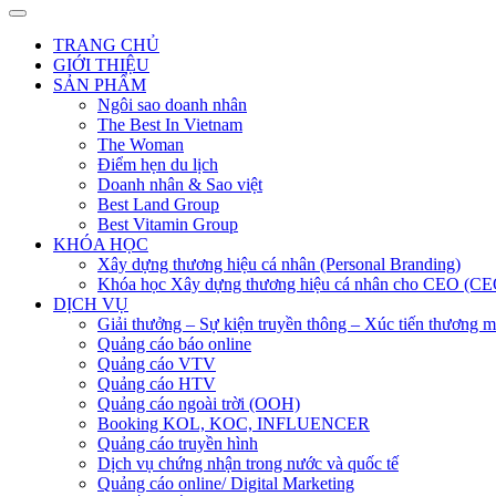
TRANG CHỦ
GIỚI THIỆU
SẢN PHẨM
Ngôi sao doanh nhân
The Best In Vietnam
The Woman
Điểm hẹn du lịch
Doanh nhân & Sao việt
Best Land Group
Best Vitamin Group
KHÓA HỌC
Xây dựng thương hiệu cá nhân (Personal Branding)
Khóa học Xây dựng thương hiệu cá nhân cho CEO (CE
DỊCH VỤ
Giải thưởng – Sự kiện truyền thông – Xúc tiến thương m
Quảng cáo báo online
Quảng cáo VTV
Quảng cáo HTV
Quảng cáo ngoài trời (OOH)
Booking KOL, KOC, INFLUENCER
Quảng cáo truyền hình
Dịch vụ chứng nhận trong nước và quốc tế
Quảng cáo online/ Digital Marketing