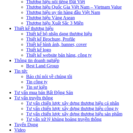
Thương hiệu nổi tiếng Đất Việt
Thương hiệu Quốc Gia Việt Nam – Vietnam Value
Thương hiệu uy tín hàng đầu Việt Nam
Thương hiệu Vàng Asean
Thương hiệu Xuất Sắc 3 Miền
Thiết kế thương hiệu
Thiết kế bộ nhận dạng thương hiệu
Thiết kế Brochure, Profile
Thiết kế hình ảnh, banner, cover
Thiết kế logo
Thiết kế website bán hàng, công ty
Thông tin doanh nghiệp
Best Land Group
Tin tức
Báo chí nói về chúng tôi
Tin công ty
Tin sự kiện
Tư vấn mua bán Bất Động Sản
Tư vấn truyền thông
Tư vấn chiến lược xây dựng thương hiệu cá nhân
Tư vấn chiến lược xây dựng thương hiệu công ty
Tư vấn chiến lược xây dựng thương hiệu sản phẩm
Tư vấn xử lý khủng hoảng truyền thông
Tuyển Dụng
Video