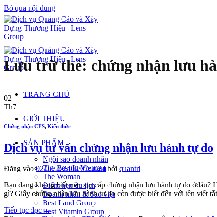
Bỏ qua nội dung
Lưu trữ thẻ:
chứng nhận lưu hà
TRANG CHỦ
02
Th7
GIỚI THIỆU
Chứng nhận CFS
,
Kiến thức
SẢN PHẨM
Dịch vụ tư vấn chứng nhận lưu hành tự do
Ngôi sao doanh nhân
The Best In Vietnam
Đăng vào
02/07/2024
07/07/2024
bởi
quantri
The Woman
Bạn đang không biết nên xin cấp chứng nhận lưu hành tự do ởđâu? H
Điểm hẹn du lịch
gì? Giấy chứng nhận lưu hành tự do còn được biết đến với tên viết t
Doanh nhân & Sao việt
Best Land Group
Tiếp tục đọc
→
Best Vitamin Group