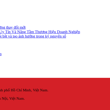
ững thay đổi mới
 Uy Tín Và Nâng Tầm Thương Hiệu Doanh Nghiệp
i bật và tạo ảnh hưởng trong kỷ nguyên số
m
nh phố Hồ Chí Minh, Việt Nam.
 Nội,
Việt Nam.