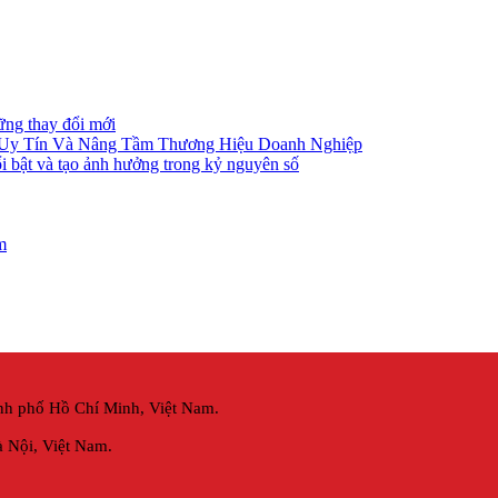
ững thay đổi mới
 Uy Tín Và Nâng Tầm Thương Hiệu Doanh Nghiệp
i bật và tạo ảnh hưởng trong kỷ nguyên số
m
nh phố Hồ Chí Minh, Việt Nam.
 Nội,
Việt Nam.