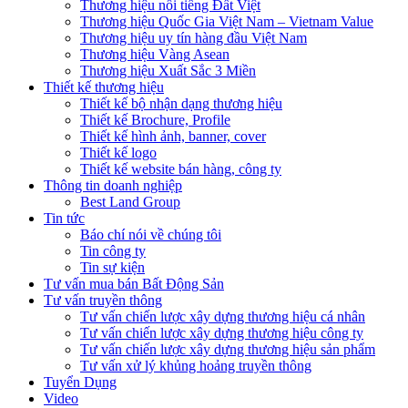
Thương hiệu nổi tiếng Đất Việt
Thương hiệu Quốc Gia Việt Nam – Vietnam Value
Thương hiệu uy tín hàng đầu Việt Nam
Thương hiệu Vàng Asean
Thương hiệu Xuất Sắc 3 Miền
Thiết kế thương hiệu
Thiết kế bộ nhận dạng thương hiệu
Thiết kế Brochure, Profile
Thiết kế hình ảnh, banner, cover
Thiết kế logo
Thiết kế website bán hàng, công ty
Thông tin doanh nghiệp
Best Land Group
Tin tức
Báo chí nói về chúng tôi
Tin công ty
Tin sự kiện
Tư vấn mua bán Bất Động Sản
Tư vấn truyền thông
Tư vấn chiến lược xây dựng thương hiệu cá nhân
Tư vấn chiến lược xây dựng thương hiệu công ty
Tư vấn chiến lược xây dựng thương hiệu sản phẩm
Tư vấn xử lý khủng hoảng truyền thông
Tuyển Dụng
Video