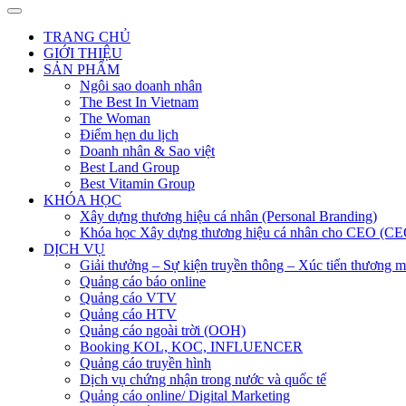
TRANG CHỦ
GIỚI THIỆU
SẢN PHẨM
Ngôi sao doanh nhân
The Best In Vietnam
The Woman
Điểm hẹn du lịch
Doanh nhân & Sao việt
Best Land Group
Best Vitamin Group
KHÓA HỌC
Xây dựng thương hiệu cá nhân (Personal Branding)
Khóa học Xây dựng thương hiệu cá nhân cho CEO (CE
DỊCH VỤ
Giải thưởng – Sự kiện truyền thông – Xúc tiến thương m
Quảng cáo báo online
Quảng cáo VTV
Quảng cáo HTV
Quảng cáo ngoài trời (OOH)
Booking KOL, KOC, INFLUENCER
Quảng cáo truyền hình
Dịch vụ chứng nhận trong nước và quốc tế
Quảng cáo online/ Digital Marketing