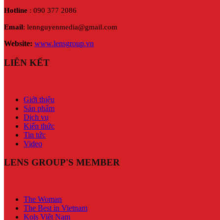
Hotline
: 090 377 2086
Email
: lennguyenmedia@gmail.com
Website:
www.lensgroup.vn
LIÊN KẾT
Giới thiệu
Sản phẩm
Dịch vụ
Kiến thức
Tin tức
Video
LENS GROUP'S MEMBER
The Woman
The Best in Vietnam
Kols Việt Nam