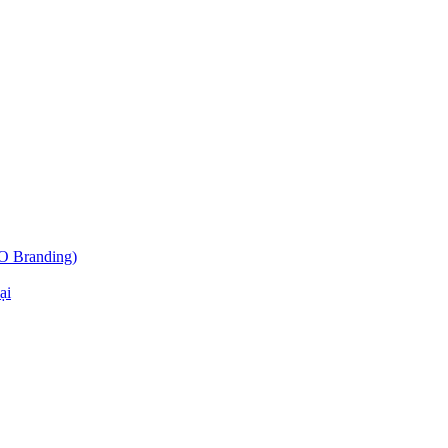
O Branding)
ại