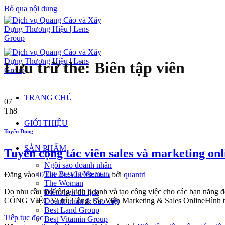
Bỏ qua nội dung
Lưu trữ thẻ:
Biên tập viên
TRANG CHỦ
07
Th8
GIỚI THIỆU
Tuyển Dụng
SẢN PHẨM
Tuyển cộng tác viên sales và marketing onl
Ngôi sao doanh nhân
The Best In Vietnam
Đăng vào
07/08/2025
07/08/2025
bởi
quantri
The Woman
Do nhu cầu mở rộng kinh doanh và tạo công việc cho các bạn năng đ
Điểm hẹn du lịch
CÔNG VIỆC Vị trí: Cộng Tác Viên Marketing & Sales OnlineHình th
Doanh nhân & Sao việt
Best Land Group
Tiếp tục đọc
→
Best Vitamin Group