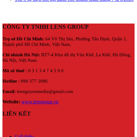
CÔNG TY TNHH LENS GROUP
Trụ sở Hồ Chí Minh:
64 Võ Thị Sáu, Phường Tân Định, Quận 1,
Thành phố Hồ Chí Minh, Việt Nam.
Chi nhánh Hà Nội:
BT7-4 Khu đô thị Văn Khê, La Khê, Hà Đông,
Hà Nội,
Việt Nam.
Mã số thuế
: 0 3 1 3 4 7 4 5 9 0
Hotline
: 090 377 2086
Email
: lennguyenmedia@gmail.com
Website:
www.lensgroup.vn
LIÊN KẾT
Giới thiệu