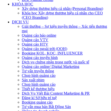
KHÓA HỌC
Xây dựng thương hiệu cá nhân (Personal Branding)
Khóa học Xây dựng thương hiệu cá nhân cho CEO
(CEO Branding)
DỊCH VỤ
Giải thưởng – Sự kiện truyền thông – Xúc tiến thương
mại
Quảng cáo báo online
Quảng cáo VTV
Quảng cáo HTV
Quảng cáo ngoài trời (OOH)
Booking KOL, KOC, INFLUENCER
Quảng cáo truyền hình
Dịch vụ chứng nhận trong nước và quốc tế
Quảng cáo online/ Digital Marketing
Tư vấn truyền thông
Chụp hình quảng cáo
Sản xuất phim
Chụp hình quảng cáo
Thiết kế thương hiệu
Dịch Vụ Viết Bài Content Marketing & PR
Đăng kí Sở hữu trí tuệ
Booking quảng cáo
Tư vấn mua bán Bất Động Sản