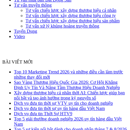
Tư vấn truyền thông
Tư vấn chiến lược xây dựng thương hiệu cá nhân
Tư vấn chiến lược xây dựng thương hiệu công ty
Tư vấn chiến lược xây dựng thương hiệu sản phẩm
Tư vấn xử lý khủng hoảng truyền thông
Tuyển Dụng
Video
BÀI VIẾT MỚI
Top 10 Marketing Trend 2026 và những điều cần làm trước
những thay đổi mới
Sao Vàng Thương Hiệu Quốc Gia 2026: Cơ Hội Khẳng
Định Uy Tín Và Nâng Tầm Thương Hiệu Doanh Nghiệp
Xây dựng thương hiệu cá nhân thời AI: Chiến lược giúp bạn
nổi bật và tạo ảnh hưởng trong kỷ nguyên số
Dịch vụ đưa tin thời sự VTV uy tín cho doanh nghiệp
Dịch vụ đưa tin thời sự uy tín hàng đầu Việt Nam
Dịch vụ đưa tin Thời Sự HTV9
Top 5 giải thưởng doanh nghiệp 2026 uy tín hàng đầu Việt
Nam
Top 5 sự kiện nổi bật dành cho doanh nhân tháng 7 & 8/2026