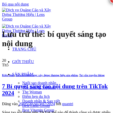
Bỏ qua nội dung
Lưu trữ thẻ:
bí quyết sáng tạo
nội dung
TRANG CHỦ
20
GIỚI THIỆU
Th5
SẢN PHẨM
Kiến thức
,
Tư vấn chiến lược xây dựng thương hiệu sản phẩm
,
Tư vấn truyền thông
Ngôi sao doanh nhân
7 Bí quyết sáng tạo nội dung trên TikTok
The Best In Vietnam
2024
The Woman
Điểm hẹn du lịch
Doanh nhân & Sao việt
Đăng vào
20/05/2024
13/07/2024
bởi
quantri
Best Land Group
Best Vitamin Group
Sáng tạo nội dung trên TikTok thế nào để thành công và được nhiều