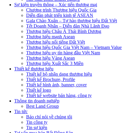
Sự kiện truyền thông – Xúc tiến thương mại
Chương trình Thương hiệu Quốc Gia
Diễn đàn phát triển kinh tế ASEAN
Gala Chào Xuân – Tự hào thương hiệu Đất Việt
Tết Doanh Nhân – Diễn đàn Nhà Lãnh Đạo
Thương hiệu Châu Á Thái Bình Dương
Thương hiệu mạnh Asean
Thương hiệu nổi tiếng Đất Việt
Thương hiệu Quốc Gia Việt Nam – Vietnam Value
Thương hiệu uy tín hàng đầu Việt Nam
Thương hiệu Vàng Asean
Thương hiệu Xuất Sắc 3 Miền
Thiết kế thương hiệu
Thiết kế bộ nhận dạng thương hiệu
Thiết kế Brochure, Profile
Thiết kế hình ảnh, banner, cover
Thiết kế logo
Thiết kế website bán hàng, công ty
Thông tin doanh nghiệp
Best Land Group
Tin tức
Báo chí nói về chúng tôi
Tin công ty
Tin sự kiện
Tư vấn mua bán Bất Động Sản