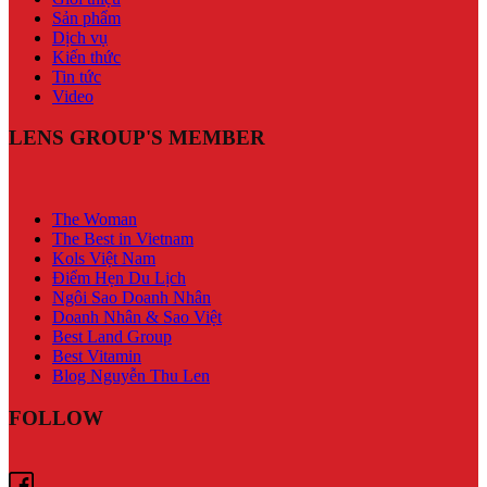
Sản phẩm
Dịch vụ
Kiến thức
Tin tức
Video
LENS GROUP'S MEMBER
The Woman
The Best in Vietnam
Kols Việt Nam
Điểm Hẹn Du Lịch
Ngôi Sao Doanh Nhân
Doanh Nhân & Sao Việt
Best Land Group
Best Vitamin
Blog Nguyễn Thu Len
FOLLOW