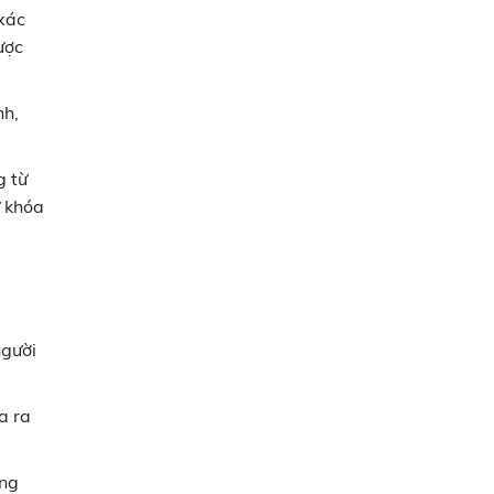
 xác
ược
nh,
g từ
ừ khóa
người
a ra
ang