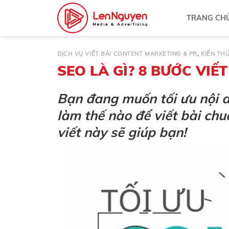
Bỏ
TRANG CH
qua
nội
dung
DỊCH VỤ VIẾT BÀI CONTENT MARKETING & PR
,
KIẾN TH
SEO LÀ GÌ? 8 BƯỚC VIẾ
Bạn đang muốn tối ưu nội d
làm thế nào để viết bài ch
viết này sẽ giúp bạn!