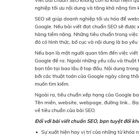
Viết bài chuẩn SEO không còn là khái niệm qu
nghiệp tối ưu nội dung và tăng khả năng tìm 
SEO sẽ giúp doanh nghiệp tối ưu hóa để websit
Google. Nếu bài viết đạt chuẩn SEO sẽ được 
hàng tiềm năng. Những tiêu chuẩn trong việc 
đó có hình thức, bố cục và nội dung là ba yế
Nếu bạn là một người quan tâm đến việc viết
Google đề ra. Ngoài những yêu cầu và thuật to
bạn tồn tại bao lâu ở top đầu. Nội dung trong 
bởi các thuật toán của Google ngày càng thô
muốn tìm kiếm.
Ngoài ra, tiêu chuẩn xếp hạng của Google ba
Tên miền, website, webpage, đường link… Bạ
về tiêu chuẩn của bài SEO.
Đối với bài viết chuẩn SEO, bạn tuyệt đối k
Sự xuất hiện hay vị trí của những từ khóa 