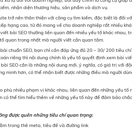
á xa lạ đối với doanh nghiệp, bởi đây chính là công cụ giúp 
kiếm, nhận diện thương hiệu, sản phẩm và dịch vụ.
e trở nên thân thiện với công cụ tìm kiếm, đặc biệt là đối vớ
xếp hạng cao, từ đó mang về cho doanh nghiệp rất nhiều kh
viết bài SEO thường liên quan đến nhiều yếu tố khác nhau, t
u tố quan trọng nhất mà người viết cần quan tâm.
 bài chuẩn SEO, bạn chỉ cần đáp ứng đủ 20 – 30/ 200 tiêu ch
án riêng thì nội dung chính là yếu tố quyết định xem bài viế
bài SEO cần là những nội dung mới, ý nghĩa, có giá trị với độ
ng minh hơn, có thể nhận biết được những điều mà người dù
o phù nhiều phạm vị khác nhau, liên quan đến những yếu tố 
n có thể tìm hiểu thêm về những yếu tố này để đảm bảo chắ
hông được quên những tiêu chí quan trọng:
nằm trong thẻ meta, tiêu đề và đường link