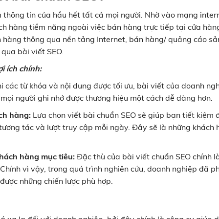
m thông tin của hầu hết tất cả mọi người. Nhờ vào mạng inter
ch hàng tiềm năng ngoài việc bán hàng trực tiếp tại cửa hàn
h hàng thông qua nền tảng Internet, bán hàng/ quảng cáo sả
 qua bài viết SEO.
i ích chính:
i các từ khóa và nội dung được tối ưu, bài viết của doanh ng
p mọi người ghi nhớ được thương hiệu một cách dễ dàng hơn.
ách hàng:
Lựa chọn viết bài chuẩn SEO sẽ giúp bạn tiết kiệm 
u tương tác và lượt truy cập mỗi ngày. Đây sẽ là những khách
khách hàng mục tiêu:
Đặc thù của bài viết chuẩn SEO chính l
 Chính vì vậy, trong quá trình nghiên cứu, doanh nghiệp đã p
được những chiến lược phù hợp.