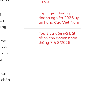
doanh
HTV9
Top 5 giải thưởng
i
doanh nghiệp 2026 uy
ách
tín hàng đầu Việt Nam
rong
Top 5 sự kiện nổi bật
dành cho doanh nhân
í mà
tháng 7 & 8/2026
t của
c giả
ng
như:
c chắn