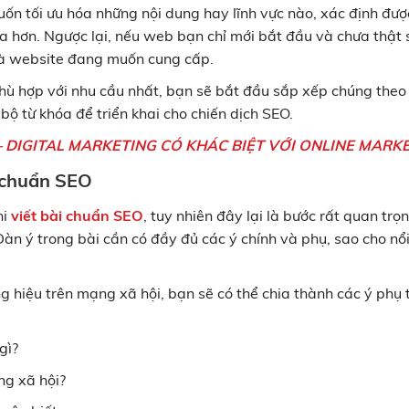
n tối ưu hóa những nội dung hay lĩnh vực nào, xác định đượ
a hơn. Ngược lại, nếu web bạn chỉ mới bắt đầu và chưa thật 
à website đang muốn cung cấp.
phù hợp với nhu cầu nhất, bạn sẽ bắt đầu sắp xếp chúng theo
bộ từ khóa để triển khai cho chiến dịch SEO.
 – DIGITAL MARKETING CÓ KHÁC BIỆT VỚI ONLINE MARK
i chuẩn SEO
hi
viết bài chuẩn SEO
, tuy nhiên đây lại là bước rất quan trọ
 Dàn ý trong bài cần có đầy đủ các ý chính và phụ, sao cho nổ
ng hiệu trên mạng xã hội, bạn sẽ có thể chia thành các ý phụ 
gì?
ng xã hội?