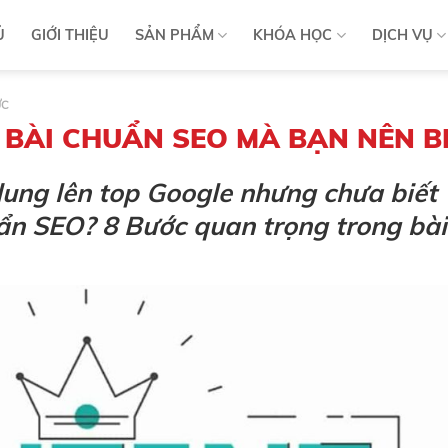
Ủ
GIỚI THIỆU
SẢN PHẨM
KHÓA HỌC
DỊCH VỤ
ỨC
T BÀI CHUẨN SEO MÀ BẠN NÊN B
ung lên top Google nhưng chưa biết
uẩn SEO? 8 Bước quan trọng trong bài