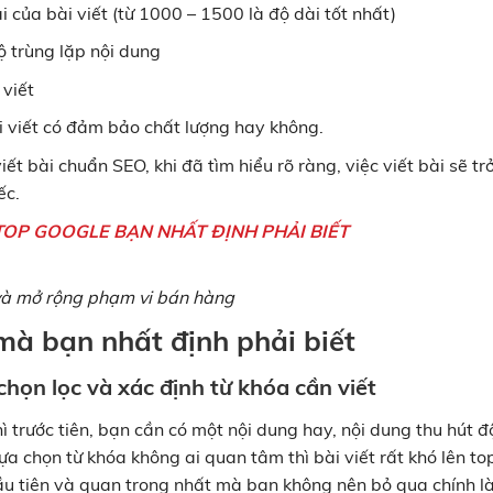
i của bài viết (từ 1000 – 1500 là độ dài tốt nhất)
ộ trùng lặp nội dung
 viết
i viết có đảm bảo chất lượng hay không.
ết bài chuẩn SEO, khi đã tìm hiểu rõ ràng, việc viết bài sẽ tr
ếc.
TOP GOOGLE BẠN NHẤT ĐỊNH PHẢI BIẾT
 và mở rộng phạm vi bán hàng
mà bạn nhất định phải biết
chọn lọc và xác định từ khóa cần viết
ì trước tiên, bạn cần có một nội dung hay, nội dung thu hút đ
lựa chọn từ khóa không ai quan tâm thì bài viết rất khó lên to
ầu tiên và quan trọng nhất mà bạn không nên bỏ qua chính l