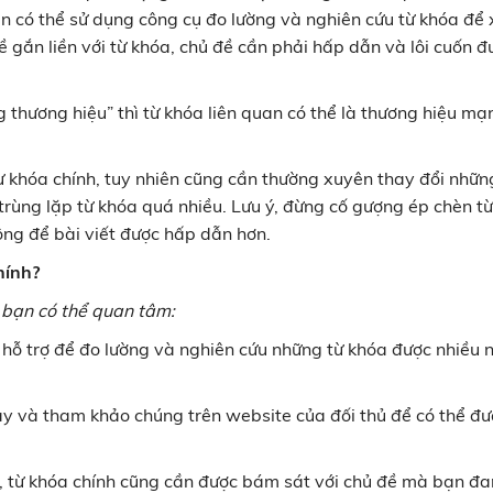
n có thể sử dụng công cụ đo lường và nghiên cứu từ khóa để
ề gắn liền với từ khóa, chủ đề cần phải hấp dẫn và lôi cuốn đ
g thương hiệu” thì từ khóa liên quan có thể là thương hiệu mạ
 từ khóa chính, tuy nhiên cũng cần thường xuyên thay đổi nhữn
rùng lặp từ khóa quá nhiều. Lưu ý, đừng cố gượng ép chèn t
ộng để bài viết được hấp dẫn hơn.
hính?
 bạn có thể quan tâm:
hỗ trợ để đo lường và nghiên cứu những từ khóa được nhiều 
ày và tham khảo chúng trên website của đối thủ để có thể đư
, từ khóa chính cũng cần được bám sát với chủ đề mà bạn đ