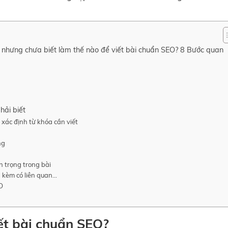
 nhưng chưa biết làm thế nào để viết bài chuẩn SEO? 8 Bước quan
hải biết
 xác định từ khóa cần viết
ởng
n trọng trong bài
h kèm có liên quan…
EO
ết bài chuẩn SEO?