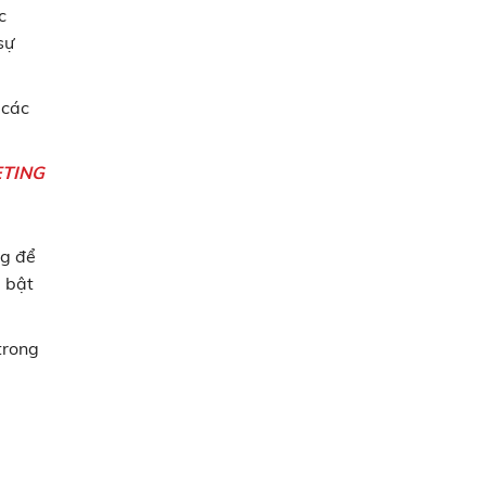
c
sự
 các
ETING
ng để
i bật
trong