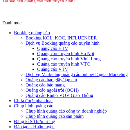
Tại sao nên quảng cáo trên truyền hình?
Danh mục
Booking quảng cáo
Booking KOL, KOC, INFLUENCER
Dịch vụ Booking quảng cáo truyền hình
Quảng cáo HTV
Quảng cáo truyền hình Hà Nội
Quảng cáo truyền hình Vĩnh Long
Quảng cáo truyền hình VTC
Quảng cáo VTV
Dịch vụ Marketing quảng cáo online/ Digital Marketing
Quảng cáo báo giấy/ tạp chí
Quảng cáo báo mạng
Quảng cáo ngoài trời (OOH)
Quảng cáo Radio-VOV Giao Thông
Chưa được phân loại
Chụp hình quảng cáo
Chụp hình quảng cáo công ty, doanh nghiệp
Chụp hình quảng cáo sản phẩm
Đăng kí Sở hữu trí tuệ
Đào tạo – Huấn luyện