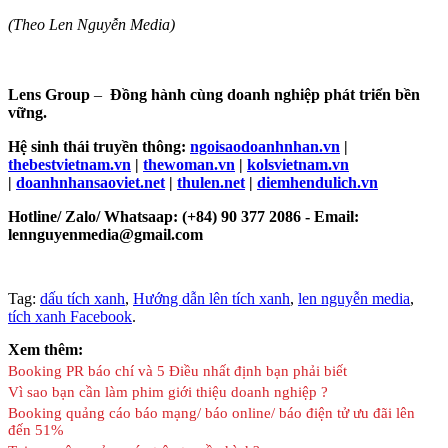
(Theo Len Nguyễn Media)
Lens Group
–
Đồng hành cùng doanh nghiệp phát triển bền
vững.
Hệ sinh thái truyền thông:
ngoisaodoanhnhan.vn
|
thebestvietnam.vn
|
thewoman.vn
|
kolsvietnam.vn
|
doanhnhansaoviet.net
|
thulen.net
|
diemhendulich.vn
Hotline/ Zalo/ Whatsaap: (+84) 90 377 2086 - Email:
lennguyenmedia@gmail.com
Tag:
dấu tích xanh
,
Hướng dẫn lên tích xanh
,
len nguyễn media
,
tích xanh Facebook
.
Xem thêm:
Booking PR báo chí và 5 Điều nhất định bạn phải biết
Vì sao bạn cần làm phim giới thiệu doanh nghiệp ?
Booking quảng cáo báo mạng/ báo online/ báo điện tử ưu đãi lên
đến 51%