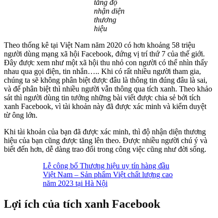
tăng độ
nhận diện
thương
hiệu
Theo thống kê tại Việt Nam năm 2020 có hơn khoảng 58 triệu
người dùng mạng xã hội Facebook, đứng vị trí thứ 7 của thế giới.
Đây được xem như một xã hội thu nhỏ con người có thể nhìn thấy
nhau qua gọi điện, tin nhắn….. Khi có rất nhiều người tham gia,
chúng ta sẽ không phân biệt được đâu là thông tin đúng đâu là sai,
và để phân biệt thì nhiều người vẫn thông qua tích xanh. Theo khảo
sát thì người dùng tin tưởng những bài viết được chia sẻ bởi tích
xanh Facebook, vì tài khoản này đã được xác minh và kiểm duyệt
từ ông lớn.
Khi tài khoản của bạn đã được xác minh, thì độ nhận diện thương
hiệu của bạn cũng được tăng lên theo. Được nhiều người chú ý và
biết đến hơn, dễ dàng trao đổi trong công việc cũng như đời sống.
Lễ công bố Thương hiệu uy tín hàng đầu
Việt Nam – Sản phẩm Việt chất lượng cao
năm 2023 tại Hà Nội
Lợi ích của tích xanh Facebook