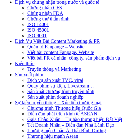
Dịch vụ chứng nhận trong nước và quốc tế
Chứng nhận CFS
Chứng nhận FDA
Chứng thư thẩm định
ISO 14001
ISO 45001
ISO 9001
Dịch Vụ Viết Bài Content Marketing & PR
Quản trị Fanpange – Website
Viết bài content Fanpage, Website
Viết bài PR cá nhân, công ty, sản phẩm dịch vụ
Kiến thức
Truyền thông và Marketing
Sản xuất phim
Dịch vụ sản xuất TVC, viral
Quay phim sự kiện, Livestream…
Sản xuất chương trình truyền hình
Sản xuất phim doanh nghiệp
Sự kiện truyền thông – Xúc tiến thương mại
Chương trình Thương hiệu Quốc Gia
Diễn đàn phát triển kinh tế ASEAN
Gala Chào Xuân – Tự hào thương hiệu Đất Việt
Tết Doanh Nhân – Diễn đàn Nhà Lãnh Đạo
Thương hiệu Châu Á Thái Bình Dương
Thương hiệu mạnh Asean