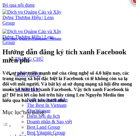
Bỏ qua nội dung
Kiến thức
,
Quản trị Fanpange - Website
Hướng dẫn đăng ký tích xanh Facebook
miễn phí
TRANG CHỦ
Với sự phát triển mạnh mẽ của công nghệ số 4.0 hiện nay, các
GIỚI THIỆU
trang mạng xã hội đặc biệt là Facebook có lẽ không còn xa lạ
đối với mỗi người. Và bất kỳ ai sử dụng mạng xã hội đều mong
muốn sở hữu tích xanh Facebook. Vậy tích xanh Facebook là
SẢN PHẨM
gì? Để trả lời câu hỏi trên hãy cùng Len Nguyễn Media tìm
Ngôi sao doanh nhân
hiểu qua bài viết bên dưới nhé.
The Best In Vietnam
The Woman
Mục lục nội dung:
Điểm hẹn du lịch
Doanh nhân & Sao việt
Best Land Group
Best Vitamin Group