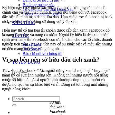
Đăng kí Sở hữu trí tuệ
Booking quảng cáo
Ký hiệu này có ý nghĩa xác nhận tài khoản sử dụng của mình là
Tư vấn mua bán Bất Động Sản
chính chủ và xác nhận mình là người nổi tiếng đối với Facebook,
Thông tin doanh nghiệp
đặc biệt là tránh mạo danh, lừa đảo. Hạn chế được tài khoản bị hack
nick và bị các đối tượng sử dụng với ý đồ xấu.
KIẾN THỨC
Hiện nay thì có hai loại tài khoản được cấp tích xanh Facebook đó
là trang Fanpage và trang cá nhân. Ngoài ký hiệu là tích xanh bên
TIN TỨC
cạnh username thì Facebook còn ưu ái dành cho các tổ chức, doanh
nghiệp tích xám. Tuy hai tích này có sự khác biệt về màu sắc nhưng
Tin sự kiện
nó đều mang một ý nghĩa giống nhau.
Tin công ty
Báo chí nói về chúng tôi
Vì sao bên nên sở hữu dấu tích xanh?
TUYỂN DỤNG
Tích xanh Facebook được người dùng xem là một loại “ huy hiệu”
nặng ký có sức ảnh hưởng lớn. Không chỉ những người nổi tiếng
muốn sở hữu nó mà cả người bình thường cũng mong muốn có
được, nó tạo nên sự khác biệt và ấn tượng rất tốt trong mắt những
người dùng khác.
Sở hữu
tích xanh
Facebook