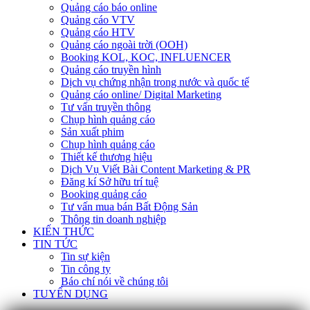
Quảng cáo báo online
Quảng cáo VTV
Quảng cáo HTV
Quảng cáo ngoài trời (OOH)
Booking KOL, KOC, INFLUENCER
Quảng cáo truyền hình
Dịch vụ chứng nhận trong nước và quốc tế
Quảng cáo online/ Digital Marketing
Tư vấn truyền thông
Chụp hình quảng cáo
Sản xuất phim
Chụp hình quảng cáo
Thiết kế thương hiệu
Dịch Vụ Viết Bài Content Marketing & PR
Đăng kí Sở hữu trí tuệ
Booking quảng cáo
Tư vấn mua bán Bất Động Sản
Thông tin doanh nghiệp
KIẾN THỨC
TIN TỨC
Tin sự kiện
Tin công ty
Báo chí nói về chúng tôi
TUYỂN DỤNG