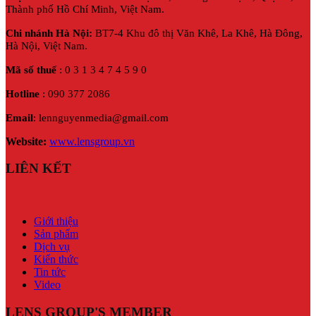
Thành phố Hồ Chí Minh, Việt Nam.
Chi nhánh Hà Nội:
BT7-4 Khu đô thị Văn Khê, La Khê, Hà Đông,
Hà Nội,
Việt Nam.
Mã số thuế
: 0 3 1 3 4 7 4 5 9 0
Hotline
: 090 377 2086
Email
: lennguyenmedia@gmail.com
Website:
www.lensgroup.vn
LIÊN KẾT
Giới thiệu
Sản phẩm
Dịch vụ
Kiến thức
Tin tức
Video
LENS GROUP'S MEMBER