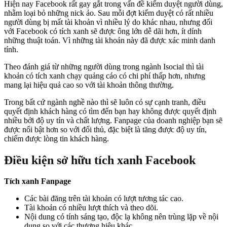
Hiện nay Facebook rất gay gắt trong vấn đề kiểm duyệt người dùng,
nhằm loại bỏ những nick ảo. Sau mỗi đợt kiểm duyệt có rất nhiều
người dùng bị mất tài khoản vì nhiều lý do khác nhau, nhưng đối
với Facebook có tích xanh sẽ được ông lớn dễ dãi hơn, ít dính
những thuật toán. Vì những tài khoản này đã được xác minh danh
tính.
Theo đánh giá từ những người dùng trong ngành Isocial thì tài
khoản có tích xanh chạy quảng cáo có chi phí thấp hơn, nhưng
mang lại hiệu quả cao so với tài khoản thông thường.
Trong bất cứ ngành nghề nào thì sẽ luôn có sự cạnh tranh, điều
quyết định khách hàng có tìm đến bạn hay không được quyết định
nhiều bởi độ uy tín và chất lượng. Fanpage của doanh nghiệp bạn sẽ
được nổi bật hơn so với đối thủ, đặc biệt là tăng được độ uy tín,
chiếm được lòng tin khách hàng.
Điều kiện sở hữu tích xanh Facebo
ok
Tích xanh Fanpage
Các bài đăng trên tài khoản có lượt tương tác cao.
Tài khoản có nhiều lượt thích và theo dõi.
Nội dung có tính sáng tạo, độc lạ không nên trùng lặp về nội
dung so với các thương hiệu khác.