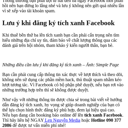
Thông thường bạn phải đợi từ hai đến ba ngày Facebook mới phản
hồi nên bạn đừng lo lắng nhé và lưu ý không nên gửi quá nhiều lần
vì sẽ xếp vào tài khoản spam.
Lưu ý khi đăng ký tích xanh Facebook
Khi thuê bên thứ ba lên tích xanh bạn cần phải cẩn trọng nên tìm
hiểu những địa chỉ uy tín, đảm bảo về chất lượng thông qua các
đánh giá trên hội nhóm, tham khảo ý kiến người thân, bạn bè.
Những điều cần lưu ý khi đăng ký tích xanh – Ảnh: Simple Page
Bạn cần phải cung cấp thông tin xác thực về lượt thích và theo dõi,
không nên sử dụng các phần mềm hack, thủ thuật spam nhằm kéo
lượt tương tác. Vì Facebook có bộ phận phê duyệt, nếu bạn rơi vào
những trường hợp trên thì sẽ không được duyệt.
Như vậy với những thông tin được chia sẻ trong bài viết về hướng
dẫn đăng ký tích xanh, hy vọng sẽ giúp doanh nghiệp của bạn có
thể lựa chọn hình thức đăng ký phù hợp, đem lại hiệu quả cao.
Nếu bạn đang cần booking báo online để lên
tích xanh Facebook
.
Thì hãy liên hệ NGAY
Len Nguyễn Media
hoặc
Hotline 090 377
2086
để được tư vấn miễn phí nhé!