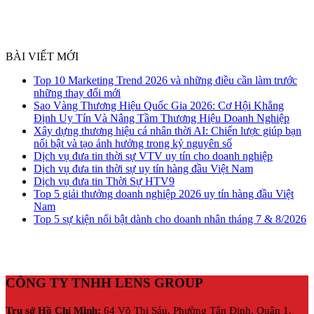
BÀI VIẾT MỚI
Top 10 Marketing Trend 2026 và những điều cần làm trước
những thay đổi mới
Sao Vàng Thương Hiệu Quốc Gia 2026: Cơ Hội Khẳng
Định Uy Tín Và Nâng Tầm Thương Hiệu Doanh Nghiệp
Xây dựng thương hiệu cá nhân thời AI: Chiến lược giúp bạn
nổi bật và tạo ảnh hưởng trong kỷ nguyên số
Dịch vụ đưa tin thời sự VTV uy tín cho doanh nghiệp
Dịch vụ đưa tin thời sự uy tín hàng đầu Việt Nam
Dịch vụ đưa tin Thời Sự HTV9
Top 5 giải thưởng doanh nghiệp 2026 uy tín hàng đầu Việt
Nam
Top 5 sự kiện nổi bật dành cho doanh nhân tháng 7 & 8/2026
CÔNG TY TNHH LENS GROUP
Trụ sở Hồ Chí Minh:
64 Võ Thị Sáu, Phường Tân Định, Quận 1,