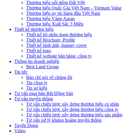
Thương hiệu nổi tiếng Đất Việt
Thương hiệu Quốc Gia Việt Nam – Vietnam Value
Thương hiệu uy tín hàng đầu Việt Nam
Thương hiệu Vàng Asean
Thương hiệu Xuất Sắc 3 Miền
Thiết kế thương hiệu
Thiết kế bộ nhận dạng thương hiệu
Thiết kế Brochure, Profile
Thiết kế hình ảnh, banner, cover
Thiết kế logo
Thiết kế website bán hàng, công ty
Thông tin doanh nghiệp
Best Land Group
Tin tức
Báo chí nói về chúng tôi
Tin công ty
Tin sự kiện
Tư vấn mua bán Bất Động Sản
Tư vấn truyền thông
Tư vấn chiến lược xây dựng thương hiệu cá nhân
Tư vấn chiến lược xây dựng thương hiệu công ty
Tư vấn chiến lược xây dựng thương hiệu sản phẩm
Tư vấn xử lý khủng hoảng truyền thông
Tuyển Dụng
Video