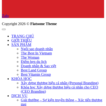
Zalo
Copyright 2026 ©
Flatsome Theme
TRANG CHỦ
GIỚI THIỆU
SẢN PHẨM
Ngôi sao doanh nhân
The Best In Vietnam
The Woman
Điểm hẹn du lịch
Doanh nhân & Sao việt
Best Land Group
Best Vitamin Group
KHÓA HỌC
Xây dựng thương hiệu cá nhân (Personal Branding)
Khóa học Xây dựng thương hiệu cá nhân cho CEO
(CEO Branding)
DỊCH VỤ
Giải thưởng – Sự kiện truyền thông – Xúc tiến thương
mại