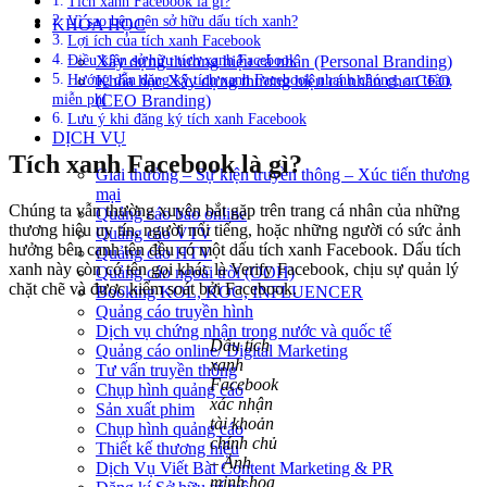
Tích xanh Facebook là gì?
Vì sao bên nên sở hữu dấu tích xanh?
KHÓA HỌC
Lợi ích của tích xanh Facebook
Điều kiện sở hữu tích xanh Facebook
Xây dựng thương hiệu cá nhân (Personal Branding)
Hướng dẫn đăng ký tích xanh Facebook nhanh chóng, an toàn,
Khóa học Xây dựng thương hiệu cá nhân cho CEO
miễn phí
(CEO Branding)
Lưu ý khi đăng ký tích xanh Facebook
DỊCH VỤ
Tích xanh Facebook là gì?
Giải thưởng – Sự kiện truyền thông – Xúc tiến thương
mại
Chúng ta vẫn thường xuyên bắt gặp trên trang cá nhân của những
Quảng cáo báo online
thương hiệu uy tín, người nổi tiếng, hoặc những người có sức ảnh
Quảng cáo VTV
hưởng bên cạnh tên đều có một dấu tích xanh Facebook. Dấu tích
Quảng cáo HTV
xanh này còn có tên gọi khác là Verify Facebook, chịu sự quản lý
Quảng cáo ngoài trời (OOH)
chặt chẽ và được kiểm soát bởi Facebook.
Booking KOL, KOC, INFLUENCER
Quảng cáo truyền hình
Dịch vụ chứng nhận trong nước và quốc tế
Dấu tích
Quảng cáo online/ Digital Marketing
xanh
Tư vấn truyền thông
Facebook
Chụp hình quảng cáo
xác nhận
Sản xuất phim
tài khoản
Chụp hình quảng cáo
chính chủ
Thiết kế thương hiệu
– Ảnh
Dịch Vụ Viết Bài Content Marketing & PR
minh họa