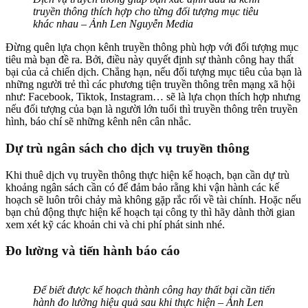
truyền thông thích hợp cho từng đối tượng mục tiêu
khác nhau – Ảnh Len Nguyễn Media
Đừng quên lựa chọn kênh truyền thông phù hợp với đối tượng mục
tiêu mà bạn đề ra. Bởi, điều này quyết định sự thành công hay thất
bại của cả chiến dịch. Chẳng hạn, nếu đối tượng mục tiêu của bạn là
những người trẻ thì các phương tiện truyền thông trên mạng xã hội
như: Facebook, Tiktok, Instagram… sẽ là lựa chọn thích hợp nhưng
nếu đối tượng của bạn là người lớn tuổi thì truyền thông trên truyền
hình, báo chí sẽ những kênh nên cân nhắc.
Dự trù ngân sách cho dịch vụ truyền thông
Khi thuê dịch vụ truyền thông thực hiện kế hoạch, bạn cần dự trù
khoảng ngân sách cần có để đảm bảo rằng khi vận hành các kế
hoạch sẽ luôn trôi chảy mà không gặp rắc rối về tài chính. Hoặc nếu
bạn chủ động thực hiện kế hoạch tại công ty thì hãy dành thời gian
xem xét kỹ các khoản chi và chi phí phát sinh nhé.
Đo lường và tiến hành báo cáo
Để biết được kế hoạch thành công hay thất bại cần tiến
hành đo lường hiệu quả sau khi thực hiện – Ảnh Len