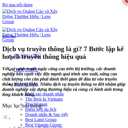
Bỏ qua nội dung
Kiến thức
Dịch vụ truyền thông là gì? 7 Bước lập kế
hoạch truyền thông hiệu quả
TRANG CHỦ
Với sự cạnh tranh ngày càng cao trên thị trường, các doanh
GIỚI THIỆU
nghiệp bên cạnh việc đẩy mạnh quá trình sản xuất, nâng cao
chất lượng còn cần phải dành thời gian để đầu tư vào truyền
thông thương hiệu. Nhiều dịch vụ truyền thông ra đời nhằm giúp
SẢN PHẨM
doanh nghiệp xây dựng thương hiệu và củng cố hình ảnh trong
Ngôi sao doanh nhân
lòng khách hàng.
The Best In Vietnam
The Woman
Mục lục nội dung:
Điểm hẹn du lịch
Doanh nhân & Sao việt
Best Land Group
Best Vitamin Group