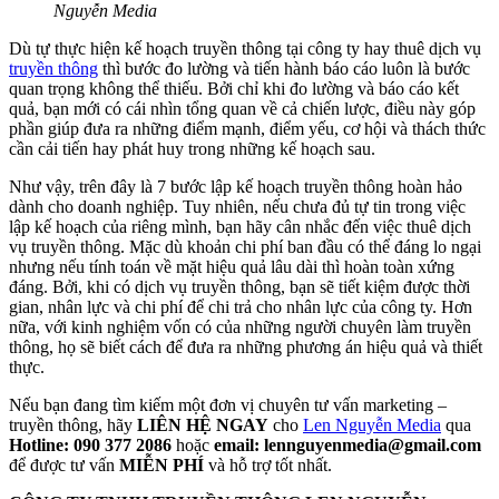
Nguyễn Media
Dù tự thực hiện kế hoạch truyền thông tại công ty hay thuê dịch vụ
truyền thông
thì bước đo lường và tiến hành báo cáo luôn là bước
quan trọng không thể thiếu. Bởi chỉ khi đo lường và báo cáo kết
quả, bạn mới có cái nhìn tổng quan về cả chiến lược, điều này góp
phần giúp đưa ra những điểm mạnh, điểm yếu, cơ hội và thách thức
cần cải tiến hay phát huy trong những kế hoạch sau.
Như vậy, trên đây là 7 bước lập kế hoạch truyền thông hoàn hảo
dành cho doanh nghiệp. Tuy nhiên, nếu chưa đủ tự tin trong việc
lập kế hoạch của riêng mình, bạn hãy cân nhắc đến việc thuê dịch
vụ truyền thông. Mặc dù khoản chi phí ban đầu có thể đáng lo ngại
nhưng nếu tính toán về mặt hiệu quả lâu dài thì hoàn toàn xứng
đáng. Bởi, khi có dịch vụ truyền thông, bạn sẽ tiết kiệm được thời
gian, nhân lực và chi phí để chi trả cho nhân lực của công ty. Hơn
nữa, với kinh nghiệm vốn có của những người chuyên làm truyền
thông, họ sẽ biết cách để đưa ra những phương án hiệu quả và thiết
thực.
Nếu bạn đang tìm kiếm một đơn vị chuyên tư vấn marketing –
truyền thông, hãy
LIÊN HỆ NGAY
cho
Len Nguyễn Media
qua
Hotline: 090 377 2086
hoặc
email: lennguyenmedia@gmail.com
để được tư vấn
MIỄN PHÍ
và hỗ trợ tốt nhất.