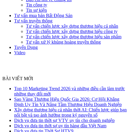
Tin công ty
Tin sự kiện
Tư vấn mua bán Bất Động Sản
Tư vấn truyền thông
Tư vấn chiến lược xây dựng thương hiệu cá nhân
Tư vấn chiến lược xây dựng thương hiệu công ty
Tư vấn chiến lược xây dựng thương hiệu sản phẩm
Tư vấn xử lý khủng hoảng truyền thông
Tuyển Dụng
Video
BÀI VIẾT MỚI
Top 10 Marketing Trend 2026 và những điều cần làm trước
những thay đổi mới
Sao Vàng Thương Hiệu Quốc Gia 2026: Cơ Hội Khẳng
Định Uy Tín Và Nâng Tầm Thương Hiệu Doanh Nghiệp
Xây dựng thương hiệu cá nhân thời AI: Chiến lược giúp bạn
nổi bật và tạo ảnh hưởng trong kỷ nguyên số
Dịch vụ đưa tin thời sự VTV uy tín cho doanh nghiệp
Dịch vụ đưa tin thời sự uy tín hàng đầu Việt Nam
Dịch vụ đưa tin Thời Sự HTV9