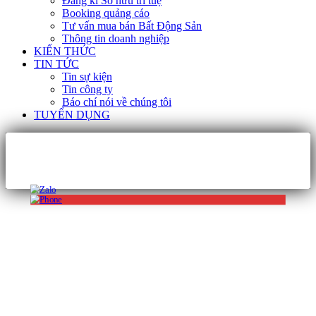
Đăng kí Sở hữu trí tuệ
Booking quảng cáo
Tư vấn mua bán Bất Động Sản
Thông tin doanh nghiệp
KIẾN THỨC
TIN TỨC
Tin sự kiện
Tin công ty
Báo chí nói về chúng tôi
TUYỂN DỤNG