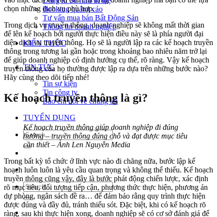
Đăng kí Sở hữu trí tuệ
chọn những dịch vụ phù hợp.
Booking quảng cáo
Tư vấn mua bán Bất Động Sản
Trong dịch vụ truyền thông, doanh nghiệp sẽ không mất thời gian
Thông tin doanh nghiệp
để lên kế hoạch bởi người thực hiện điều này sẽ là phía người đại
diện dịch vụ truyền thông. Họ sẽ là người lập ra các kế hoạch truyền
KIẾN THỨC
thông trong tương lai gần hoặc trong khoảng bao nhiêu năm trở lại
để giúp doanh nghiệp có định hướng cụ thể, rõ ràng. Vậy kế hoạch
TIN TỨC
truyền thông của họ thường được lập ra dựa trên những bước nào?
Hãy cùng theo dõi tiếp nhé!
Tin sự kiện
Tin công ty
Kế hoạch truyền thông là gì?
Báo chí nói về chúng tôi
TUYỂN DỤNG
Kế hoạch truyền thông giúp doanh nghiệp đi đúng
hướng – truyền thông đúng chỗ và đạt được mục tiêu
cần thiết – Ảnh Len Nguyễn Media
Trong bất kỳ tổ chức ở lĩnh vực nào đi chăng nữa, bước lập kế
hoạch luôn luôn là yêu cầu quan trọng và không thể thiếu. Kế hoạch
truyền thông cũng vậy, đây là bước phát động chiến lược, xác định
rõ mục tiêu, đối tượng tiếp cận, phương thức thực hiện, phương án
dự phòng, ngân sách đề ra… để đảm bảo rằng quy trình thực hiện
được đúng và đầy đủ, tránh thiếu sót. Đặc biệt, khi có kế hoạch rõ
ràng, sau khi thực hiện xong, doanh nghiệp sẽ có cơ sở đánh giá để