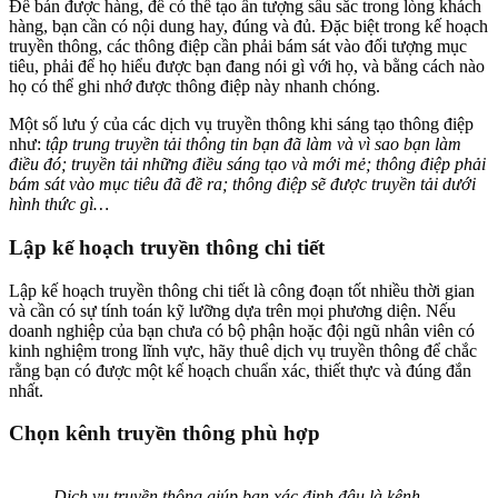
Để bán được hàng, để có thể tạo ấn tượng sâu sắc trong lòng khách
hàng, bạn cần có nội dung hay, đúng và đủ. Đặc biệt trong kế hoạch
truyền thông, các thông điệp cần phải bám sát vào đối tượng mục
tiêu, phải để họ hiểu được bạn đang nói gì với họ, và bằng cách nào
họ có thể ghi nhớ được thông điệp này nhanh chóng.
Một số lưu ý của các dịch vụ truyền thông khi sáng tạo thông điệp
như:
tập trung truyền tải thông tin bạn đã làm và vì sao bạn làm
điều đó; truyền tải những điều sáng tạo và mới mẻ; thông điệp phải
bám sát vào mục tiêu đã đề ra; thông điệp sẽ được truyền tải dưới
hình thức gì…
Lập kế hoạch truyền thông chi tiết
Lập kế hoạch truyền thông chi tiết là công đoạn tốt nhiều thời gian
và cần có sự tính toán kỹ lưỡng dựa trên mọi phương diện. Nếu
doanh nghiệp của bạn chưa có bộ phận hoặc đội ngũ nhân viên có
kinh nghiệm trong lĩnh vực, hãy thuê dịch vụ truyền thông để chắc
rằng bạn có được một kế hoạch chuẩn xác, thiết thực và đúng đắn
nhất.
Chọn kênh truyền thông phù hợp
Dịch vụ truyền thông giúp bạn xác định đâu là kênh