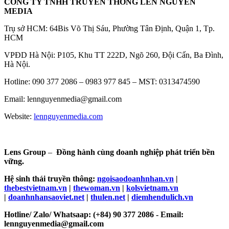
CÔNG TY TNHH TRUYỀN THÔNG LEN NGUYỄN
MEDIA
Trụ sở HCM: 64Bis Võ Thị Sáu, Phường Tân Định, Quận 1, Tp.
HCM
VPĐD Hà Nội: P105, Khu TT 222D, Ngõ 260, Đội Cấn, Ba Đình,
Hà Nội.
Hotline: 090 377 2086 – 0983 977 845 – MST: 0313474590
Email: lennguyenmedia@gmail.com
Website:
lennguyenmedia.com
Lens Group
–
Đồng hành cùng doanh nghiệp phát triển bền
vững.
Hệ sinh thái truyền thông:
ngoisaodoanhnhan.vn
|
thebestvietnam.vn
|
thewoman.vn
|
kolsvietnam.vn
|
doanhnhansaoviet.net
|
thulen.net
|
diemhendulich.vn
Hotline/ Zalo/ Whatsaap: (+84) 90 377 2086 - Email:
lennguyenmedia@gmail.com