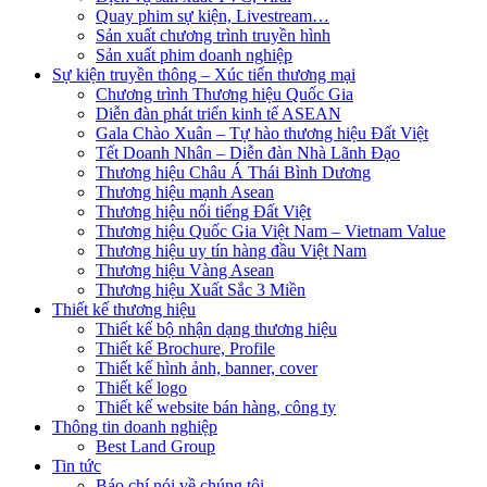
Quay phim sự kiện, Livestream…
Sản xuất chương trình truyền hình
Sản xuất phim doanh nghiệp
Sự kiện truyền thông – Xúc tiến thương mại
Chương trình Thương hiệu Quốc Gia
Diễn đàn phát triển kinh tế ASEAN
Gala Chào Xuân – Tự hào thương hiệu Đất Việt
Tết Doanh Nhân – Diễn đàn Nhà Lãnh Đạo
Thương hiệu Châu Á Thái Bình Dương
Thương hiệu mạnh Asean
Thương hiệu nổi tiếng Đất Việt
Thương hiệu Quốc Gia Việt Nam – Vietnam Value
Thương hiệu uy tín hàng đầu Việt Nam
Thương hiệu Vàng Asean
Thương hiệu Xuất Sắc 3 Miền
Thiết kế thương hiệu
Thiết kế bộ nhận dạng thương hiệu
Thiết kế Brochure, Profile
Thiết kế hình ảnh, banner, cover
Thiết kế logo
Thiết kế website bán hàng, công ty
Thông tin doanh nghiệp
Best Land Group
Tin tức
Báo chí nói về chúng tôi