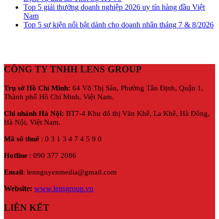
Top 5 giải thưởng doanh nghiệp 2026 uy tín hàng đầu Việt
Nam
Top 5 sự kiện nổi bật dành cho doanh nhân tháng 7 & 8/2026
CÔNG TY TNHH LENS GROUP
Trụ sở Hồ Chí Minh:
64 Võ Thị Sáu, Phường Tân Định, Quận 1,
Thành phố Hồ Chí Minh, Việt Nam.
Chi nhánh Hà Nội:
BT7-4 Khu đô thị Văn Khê, La Khê, Hà Đông,
Hà Nội,
Việt Nam.
Mã số thuế
: 0 3 1 3 4 7 4 5 9 0
Hotline
: 090 377 2086
Email
: lennguyenmedia@gmail.com
Website:
www.lensgroup.vn
LIÊN KẾT