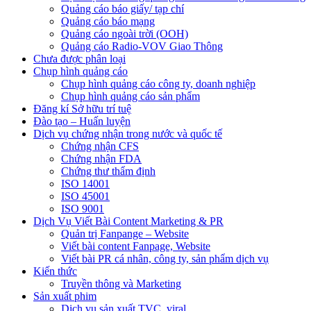
Quảng cáo báo giấy/ tạp chí
Quảng cáo báo mạng
Quảng cáo ngoài trời (OOH)
Quảng cáo Radio-VOV Giao Thông
Chưa được phân loại
Chụp hình quảng cáo
Chụp hình quảng cáo công ty, doanh nghiệp
Chụp hình quảng cáo sản phẩm
Đăng kí Sở hữu trí tuệ
Đào tạo – Huấn luyện
Dịch vụ chứng nhận trong nước và quốc tế
Chứng nhận CFS
Chứng nhận FDA
Chứng thư thẩm định
ISO 14001
ISO 45001
ISO 9001
Dịch Vụ Viết Bài Content Marketing & PR
Quản trị Fanpange – Website
Viết bài content Fanpage, Website
Viết bài PR cá nhân, công ty, sản phẩm dịch vụ
Kiến thức
Truyền thông và Marketing
Sản xuất phim
Dịch vụ sản xuất TVC, viral