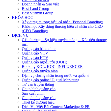
Doanh nhân & Sao việt
Best Land Group
Best Vitamin Group
KHÓA HỌC
Xây dựng thương hiệu cá nhân (Personal Branding)
Khóa học Xây dựng thương hiệu cá nhân cho CEO
(CEO Branding)
DỊCH VỤ
Giải thưởng – Sự kiện truyền thông – Xúc tiến thương
mại
Quảng cáo báo online
Quảng cáo VTV
Quảng cáo HTV
Quảng cáo ngoài trời (OOH)
Booking KOL, KOC, INFLUENCER
Quảng cáo truyền hình
Dịch vụ chứng nhận trong nước và quốc tế
Quảng cáo online/ Digital Marketing
Tư vấn truyền thông
Chụp hình quảng cáo
Sản xuất phim
Chụp hình quảng cáo
Thiết kế thương hiệu
Dịch Vụ Viết Bài Content Marketing & PR