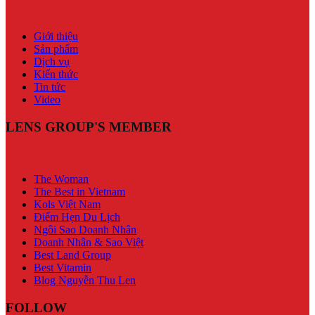
Giới thiệu
Sản phẩm
Dịch vụ
Kiến thức
Tin tức
Video
LENS GROUP'S MEMBER
The Woman
The Best in Vietnam
Kols Việt Nam
Điểm Hẹn Du Lịch
Ngôi Sao Doanh Nhân
Doanh Nhân & Sao Việt
Best Land Group
Best Vitamin
Blog Nguyễn Thu Len
FOLLOW