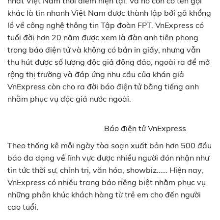
nhất Việt Nam thời điểm hiện tại. Và nó còn có tên gọi
khác là tin nhanh Việt Nam được thành lập bởi gã khổng
lồ về công nghệ thông tin Tập đoàn FPT. VnExpress có
tuổi đời hơn 20 năm được xem là đàn anh tiên phong
trong báo điện tử và không có bản in giấy, nhưng vẫn
thu hút được số lượng độc giả đông đảo, ngoài ra để mở
rộng thị trường và đáp ứng nhu cầu của khán giả
VnExpress còn cho ra đời báo điện tử bằng tiếng anh
nhằm phục vụ độc giả nước ngoài.
Báo điện tử VnExpress
Theo thống kê mỗi ngày tòa soạn xuất bản hơn 500 đầu
báo đa dạng về lĩnh vực được nhiều người đón nhận như
tin tức thời sự, chính trị, văn hóa, showbiz…… Hiện nay,
VnExpress có nhiều trang báo riêng biệt nhằm phục vụ
những phân khúc khách hàng từ trẻ em cho đến người
cao tuổi.