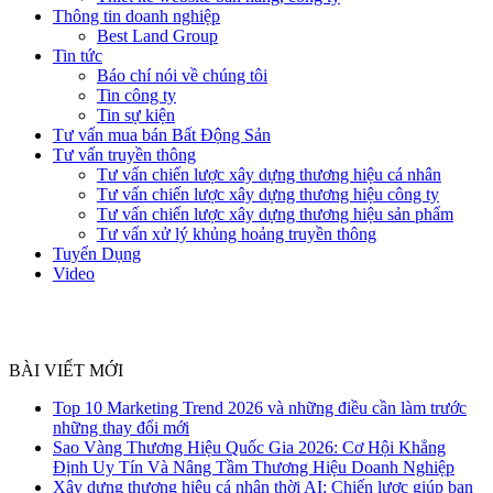
Thông tin doanh nghiệp
Best Land Group
Tin tức
Báo chí nói về chúng tôi
Tin công ty
Tin sự kiện
Tư vấn mua bán Bất Động Sản
Tư vấn truyền thông
Tư vấn chiến lược xây dựng thương hiệu cá nhân
Tư vấn chiến lược xây dựng thương hiệu công ty
Tư vấn chiến lược xây dựng thương hiệu sản phẩm
Tư vấn xử lý khủng hoảng truyền thông
Tuyển Dụng
Video
BÀI VIẾT MỚI
Top 10 Marketing Trend 2026 và những điều cần làm trước
những thay đổi mới
Sao Vàng Thương Hiệu Quốc Gia 2026: Cơ Hội Khẳng
Định Uy Tín Và Nâng Tầm Thương Hiệu Doanh Nghiệp
Xây dựng thương hiệu cá nhân thời AI: Chiến lược giúp bạn