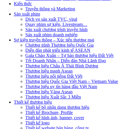
Kiến thức
Truyền thông và Marketing
Sản xuất phim
Dịch vụ sản xuất TVC, viral
Quay phim sự kiện, Livestream…
Sản xuất chương trình truyền hình
Sản xuất phim doanh nghiệp
Sự kiện truyền thông – Xúc tiến thương mại
Chương trình Thương hiệu Quốc Gia
Diễn đàn phát triển kinh tế ASEAN
Gala Chào Xuân – Tự hào thương hiệu Đất Việt
Tết Doanh Nhân – Diễn đàn Nhà Lãnh Đạo
Thương hiệu Châu Á Thái Bình Dương
Thương hiệu mạnh Asean
Thương hiệu nổi tiếng Đất Việt
Thương hiệu Quốc Gia Việt Nam – Vietnam Value
Thương hiệu uy tín hàng đầu Việt Nam
Thương hiệu Vàng Asean
Thương hiệu Xuất Sắc 3 Miền
Thiết kế thương hiệu
Thiết kế bộ nhận dạng thương hiệu
Thiết kế Brochure, Profile
Thiết kế hình ảnh, banner, cover
Thiết kế logo
Thiết kế website bán hàng, công ty