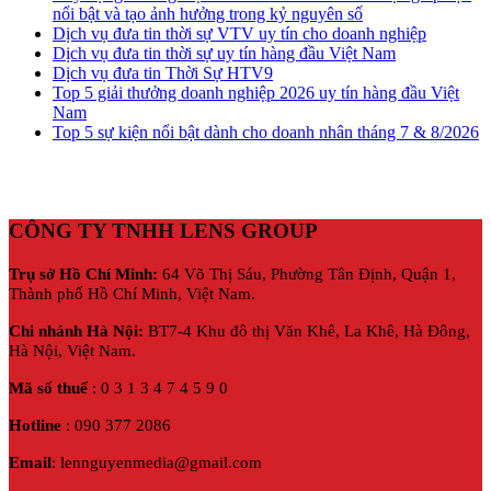
nổi bật và tạo ảnh hưởng trong kỷ nguyên số
Dịch vụ đưa tin thời sự VTV uy tín cho doanh nghiệp
Dịch vụ đưa tin thời sự uy tín hàng đầu Việt Nam
Dịch vụ đưa tin Thời Sự HTV9
Top 5 giải thưởng doanh nghiệp 2026 uy tín hàng đầu Việt
Nam
Top 5 sự kiện nổi bật dành cho doanh nhân tháng 7 & 8/2026
CÔNG TY TNHH LENS GROUP
Trụ sở Hồ Chí Minh:
64 Võ Thị Sáu, Phường Tân Định, Quận 1,
Thành phố Hồ Chí Minh, Việt Nam.
Chi nhánh Hà Nội:
BT7-4 Khu đô thị Văn Khê, La Khê, Hà Đông,
Hà Nội,
Việt Nam.
Mã số thuế
: 0 3 1 3 4 7 4 5 9 0
Hotline
: 090 377 2086
Email
: lennguyenmedia@gmail.com