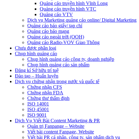
Quảng cáo truyền hình Vĩnh Long
Quảng cáo truyền hình VTC
Quảng cáo VTV
Dịch vụ Marketing quảng cáo online/ Digital Marketing
Quảng cáo báo giấy/ tạp chí
Quảng cáo báo mạng
Quảng cáo ngoài trời (OOH)
Quảng cáo Radio-VOV Giao Thông
Chưa được phân loại
Chụp hình quảng cáo
Chụp hình quảng cáo công ty, doanh nghiệp
Chụp hình quảng cáo sản phẩm
Đăng kí Sở hữu trí tuệ
Đào tạo – Huấn luyện
Dịch vụ chứng nhận trong nước và quốc tế
Chứng nhận CFS
Chứng nhận FDA
Chứng thư thẩm định
ISO 14001
ISO 45001
ISO 9001
Dịch Vụ Viết Bài Content Marketing & PR
Quản trị Fanpange – Website
Viết bài content Fanpage, Website
Viết bài PR cá nhân, công ty, sản phẩm dịch vụ