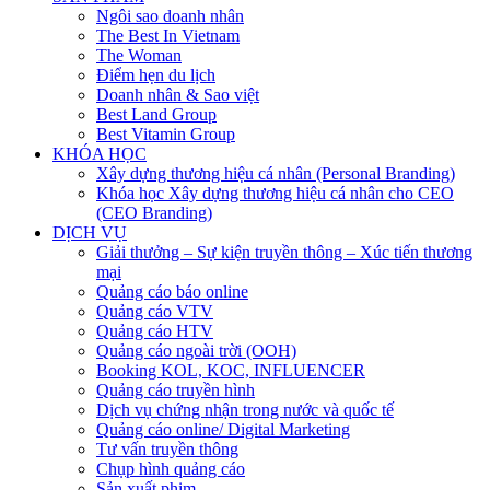
Ngôi sao doanh nhân
The Best In Vietnam
The Woman
Điểm hẹn du lịch
Doanh nhân & Sao việt
Best Land Group
Best Vitamin Group
KHÓA HỌC
Xây dựng thương hiệu cá nhân (Personal Branding)
Khóa học Xây dựng thương hiệu cá nhân cho CEO
(CEO Branding)
DỊCH VỤ
Giải thưởng – Sự kiện truyền thông – Xúc tiến thương
mại
Quảng cáo báo online
Quảng cáo VTV
Quảng cáo HTV
Quảng cáo ngoài trời (OOH)
Booking KOL, KOC, INFLUENCER
Quảng cáo truyền hình
Dịch vụ chứng nhận trong nước và quốc tế
Quảng cáo online/ Digital Marketing
Tư vấn truyền thông
Chụp hình quảng cáo
Sản xuất phim