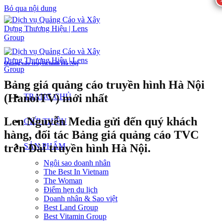
Bỏ qua nội dung
Quảng cáo truyền hình Hà Nội
Bảng giá quảng cáo truyền hình Hà Nội
(HanoiTV) mới nhất
TRANG CHỦ
Len Nguyễn Media gửi đến quý khách
GIỚI THIỆU
hàng, đối tác Bảng giá quảng cáo TVC
trên Đài truyền hình Hà Nội.
SẢN PHẨM
Ngôi sao doanh nhân
The Best In Vietnam
The Woman
Điểm hẹn du lịch
Doanh nhân & Sao việt
Best Land Group
Best Vitamin Group