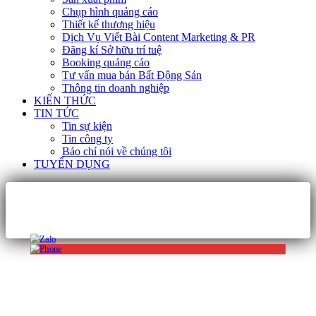
Chụp hình quảng cáo
Thiết kế thương hiệu
Dịch Vụ Viết Bài Content Marketing & PR
Đăng kí Sở hữu trí tuệ
Booking quảng cáo
Tư vấn mua bán Bất Động Sản
Thông tin doanh nghiệp
KIẾN THỨC
TIN TỨC
Tin sự kiện
Tin công ty
Báo chí nói về chúng tôi
TUYỂN DỤNG