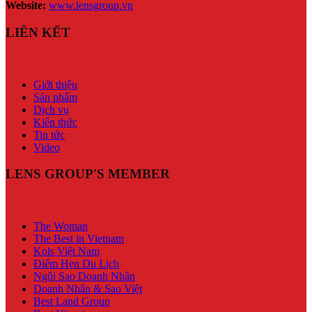
Website:
www.lensgroup.vn
LIÊN KẾT
Giới thiệu
Sản phẩm
Dịch vụ
Kiến thức
Tin tức
Video
LENS GROUP'S MEMBER
The Woman
The Best in Vietnam
Kols Việt Nam
Điểm Hẹn Du Lịch
Ngôi Sao Doanh Nhân
Doanh Nhân & Sao Việt
Best Land Group