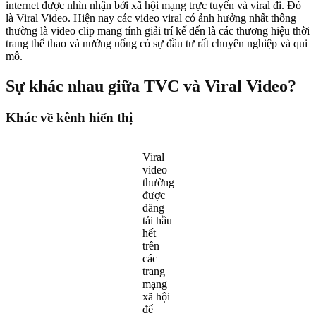
internet được nhìn nhận bởi xã hội mạng trực tuyến và viral đi. Đó
là Viral Video. Hiện nay các video viral có ảnh hưởng nhất thông
thường là video clip mang tính giải trí kế đến là các thương hiệu thời
trang thể thao và nướng uống có sự đầu tư rất chuyên nghiệp và qui
mô.
Sự khác nhau giữa TVC và Viral Video?
Khác về kênh hiển thị
Viral
video
thường
được
đăng
tải hầu
hết
trên
các
trang
mạng
xã hội
để