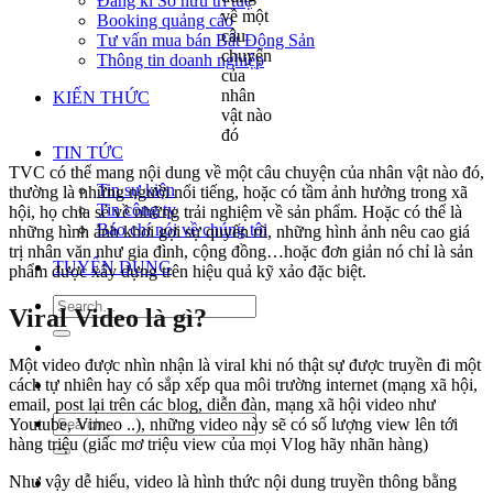
Đăng kí Sở hữu trí tuệ
về một
Booking quảng cáo
câu
Tư vấn mua bán Bất Động Sản
chuyện
Thông tin doanh nghiệp
của
nhân
KIẾN THỨC
vật nào
đó
TIN TỨC
TVC có thể mang nội dung về một câu chuyện của nhân vật nào đó,
Tin sự kiện
thường là những người nổi tiếng, hoặc có tầm ảnh hưởng trong xã
Tin công ty
hội, họ chia sẻ về những trải nghiệm về sản phẩm. Hoặc có thể là
Báo chí nói về chúng tôi
những hình ảnh khơi gợi sự quyến rũ, những hình ảnh nêu cao giá
trị nhân văn như gia đình, cộng đồng…hoặc đơn giản nó chỉ là sản
TUYỂN DỤNG
phẩm được xây dựng trên hiệu quả kỹ xảo đặc biệt.
Viral Video là gì?
Một video được nhìn nhận là viral khi nó thật sự được truyền đi một
cách tự nhiên hay có sắp xếp qua môi trường internet (mạng xã hội,
email, post lại trên các blog, diễn đàn, mạng xã hội video như
Youtube, Vimeo ..), những video này sẽ có số lượng view lên tới
hàng triệu (giấc mơ triệu view của mọi Vlog hãy nhãn hàng)
Như vậy dễ hiểu, video là hình thức nội dung truyền thông bằng