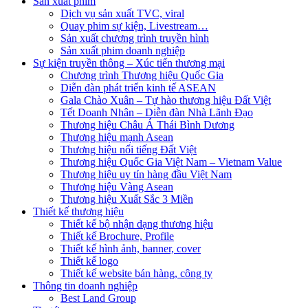
Sản xuất phim
Dịch vụ sản xuất TVC, viral
Quay phim sự kiện, Livestream…
Sản xuất chương trình truyền hình
Sản xuất phim doanh nghiệp
Sự kiện truyền thông – Xúc tiến thương mại
Chương trình Thương hiệu Quốc Gia
Diễn đàn phát triển kinh tế ASEAN
Gala Chào Xuân – Tự hào thương hiệu Đất Việt
Tết Doanh Nhân – Diễn đàn Nhà Lãnh Đạo
Thương hiệu Châu Á Thái Bình Dương
Thương hiệu mạnh Asean
Thương hiệu nổi tiếng Đất Việt
Thương hiệu Quốc Gia Việt Nam – Vietnam Value
Thương hiệu uy tín hàng đầu Việt Nam
Thương hiệu Vàng Asean
Thương hiệu Xuất Sắc 3 Miền
Thiết kế thương hiệu
Thiết kế bộ nhận dạng thương hiệu
Thiết kế Brochure, Profile
Thiết kế hình ảnh, banner, cover
Thiết kế logo
Thiết kế website bán hàng, công ty
Thông tin doanh nghiệp
Best Land Group