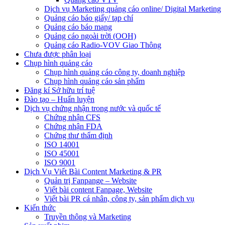
Dịch vụ Marketing quảng cáo online/ Digital Marketing
Quảng cáo báo giấy/ tạp chí
Quảng cáo báo mạng
Quảng cáo ngoài trời (OOH)
Quảng cáo Radio-VOV Giao Thông
Chưa được phân loại
Chụp hình quảng cáo
Chụp hình quảng cáo công ty, doanh nghiệp
Chụp hình quảng cáo sản phẩm
Đăng kí Sở hữu trí tuệ
Đào tạo – Huấn luyện
Dịch vụ chứng nhận trong nước và quốc tế
Chứng nhận CFS
Chứng nhận FDA
Chứng thư thẩm định
ISO 14001
ISO 45001
ISO 9001
Dịch Vụ Viết Bài Content Marketing & PR
Quản trị Fanpange – Website
Viết bài content Fanpage, Website
Viết bài PR cá nhân, công ty, sản phẩm dịch vụ
Kiến thức
Truyền thông và Marketing