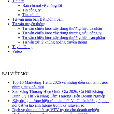
Tin tức
Báo chí nói về chúng tôi
Tin công ty
Tin sự kiện
Tư vấn mua bán Bất Động Sản
Tư vấn truyền thông
Tư vấn chiến lược xây dựng thương hiệu cá nhân
Tư vấn chiến lược xây dựng thương hiệu công ty
Tư vấn chiến lược xây dựng thương hiệu sản phẩm
Tư vấn xử lý khủng hoảng truyền thông
Tuyển Dụng
Video
BÀI VIẾT MỚI
Top 10 Marketing Trend 2026 và những điều cần làm trước
những thay đổi mới
Sao Vàng Thương Hiệu Quốc Gia 2026: Cơ Hội Khẳng
Định Uy Tín Và Nâng Tầm Thương Hiệu Doanh Nghiệp
Xây dựng thương hiệu cá nhân thời AI: Chiến lược giúp bạn
nổi bật và tạo ảnh hưởng trong kỷ nguyên số
Dịch vụ đưa tin thời sự VTV uy tín cho doanh nghiệp