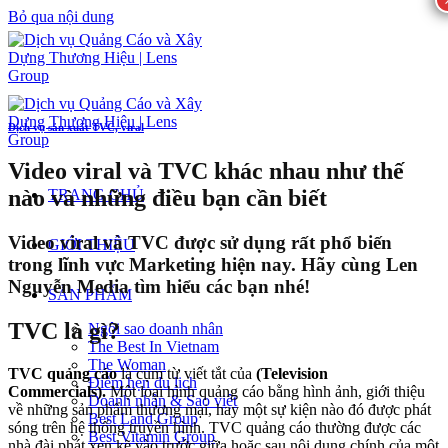
Bỏ qua nội dung
Dịch vụ sản xuất TVC, viral
Video viral và TVC khác nhau như thế
nào và những điều bạn cần biết
TRANG CHỦ
Video viral và TVC được sử dụng rất phổ biến
GIỚI THIỆU
trong lĩnh vực Marketing hiện nay. Hãy cùng Len
Nguyễn Media tìm hiểu các bạn nhé!
SẢN PHẨM
TVC là gì?
Ngôi sao doanh nhân
The Best In Vietnam
The Woman
TVC quảng cáo
là cụm từ viết tắt của
(Television
Điểm hẹn du lịch
Commercials).
Một loại hình quảng cáo bằng hình ảnh, giới thiệu
Doanh nhân & Sao việt
về những sản phẩm thương mại, hay một sự kiện nào đó được phát
Best Land Group
sóng trên hệ thống truyền hình. TVC quảng cáo thường được các
Best Vitamin Group
nhà đài phát xen kẽ vào trước giữa hoặc sau nội dung chính của một