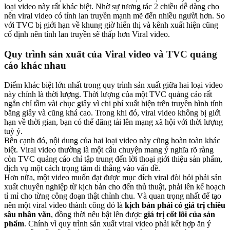
loại video này rất khác biệt. Nhờ sự tương tác 2 chiều dễ dàng cho
nên viral video có tính lan truyền mạnh mẽ đến nhiều người hơn. So
với TVC bị giới hạn về khung giờ hiển thị và kênh xuất hiện cũng
cố định nên tính lan truyền sẽ thấp hơn Viral video.
Quy trình sản xuất của Viral video và TVC quảng
cáo khác nhau
Điểm khác biệt lớn nhất trong quy trình sản xuất giữa hai loại video
này chính là thời lượng. Thời lượng của một TVC quảng cáo rất
ngắn chỉ tầm vài chục giây vì chi phí xuất hiện trên truyền hình tính
bằng giây và cũng khá cao. Trong khi đó, viral video không bị giới
hạn về thời gian, bạn có thể đăng tải lên mạng xã hội với thời lượng
tuỳ ý.
Bên cạnh đó, nội dung của hai loại video này cũng hoàn toàn khác
biệt. Viral video thường là một câu chuyện mang ý nghĩa rõ ràng
còn TVC quảng cáo chỉ tập trung đến lời thoại giới thiệu sản phẩm,
dịch vụ một cách trọng tâm đi thẳng vào vấn đề.
Hơn nữa, một video muốn đạt được mục đích viral đòi hỏi phải sản
xuất chuyên nghiệp từ kịch bản cho đến thủ thuật, phải lên kế hoạch
tỉ mỉ cho từng công đoạn thật chỉnh chu. Và quan trọng nhất để tạo
nên một viral video thành công đó là
kịch bản phải có giá trị chiều
sâu nhân văn
, đồng thời nêu bật lên được
giá trị cốt lõi của sản
phẩm
. Chính vì quy trình sản xuất viral video phải kết hợp ăn ý