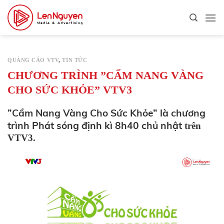
Bỏ
qua
nội
dung
QUẢNG CÁO VTV
,
TIN TỨC
CHƯƠNG TRÌNH ”CẨM NANG VÀNG
CHO SỨC KHỎE” VTV3
”Cẩm Nang Vàng Cho Sức Khỏe” là chương
trình Phát sóng định kì 8h40 chủ nhật
trên
VTV3.