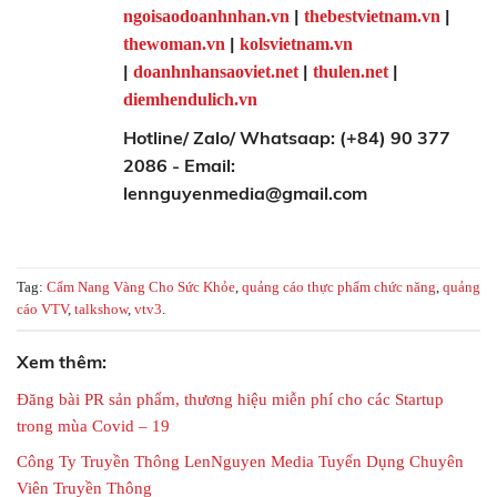
|
|
ngoisaodoanhnhan.vn
thebestvietnam.vn
|
thewoman.vn
kolsvietnam.vn
|
|
|
doanhnhansaoviet.net
thulen.net
diemhendulich.vn
Hotline/ Zalo/ Whatsaap: (+84) 90 377
2086 - Email:
lennguyenmedia@gmail.com
Tag:
Cẩm Nang Vàng Cho Sức Khỏe
,
quảng cáo thực phẩm chức năng
,
quảng
cáo VTV
,
talkshow
,
vtv3
.
Xem thêm:
Đăng bài PR sản phẩm, thương hiệu miễn phí cho các Startup
trong mùa Covid – 19
Công Ty Truyền Thông LenNguyen Media Tuyển Dụng Chuyên
Viên Truyền Thông