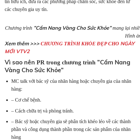
tin hữu ích, đưa ra các phương pháp chăm sóc, sức khỏe đến từ
các chuyên gia uy tín.
”Cẩm Nang Vàng Cho Sức Khỏe”
Chương trình
mang lại nhiề
Hình ả
Xem thêm >>>
NGÀY
CHƯƠNG TRÌNH KHỎE ĐẸP CHO
MỚI
VTV2
Vì sao nên
”Cẩm Nang
PR trong chương trình
Vàng Cho Sức Khỏe”
MC talk với bác sỹ của nhãn hàng hoặc chuyên gia của nhãn
hàng:
– Cơ chế bệnh.
– Cách chữa trị và phòng tránh.
– Bác sỹ hoặc chuyên gia sẽ phân tích khéo léo về các thành
phần và công dụng thành phần trong các sản phẩm của nhãn
hàng