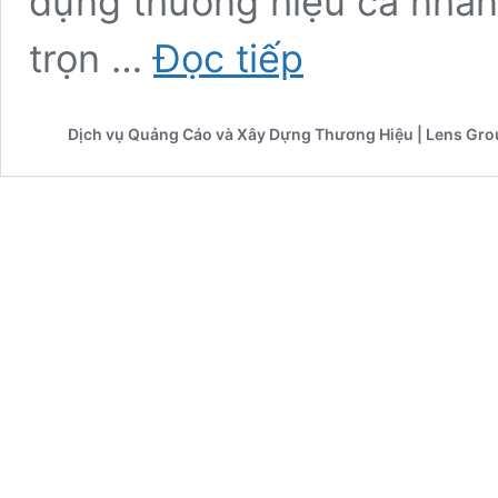
dựng thương hiệu cá nhân
Xây
trọn …
Đọc tiếp
dựng
thương
hiệu
Dịch vụ Quảng Cáo và Xây Dựng Thương Hiệu | Lens Gr
trọn
gói
chỉ
từ
10
triệu
đồng
tại
Lens
Group